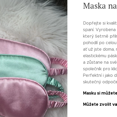
Maska na
Dopřejte si kvali
spaní. Vyrobena 
který šetrně přil
pohodlí po celou
ať už jste doma, 
elastickému pásk
a zůstane na svém
společník pro kl
Perfektní i jako d
skutečný odpoči
Masku si můžete
Můžete zvolit v