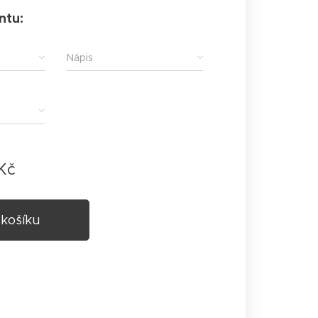
ntu:
Nápis
Kč
 košíku