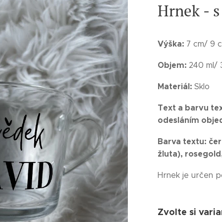
Hrnek - s
Výška:
7 cm/ 9 
Objem:
240 ml/ 
Materiál:
Sklo
Text a barvu te
odesláním obje
Barva textu: čer
žluta), rosegol
Hrnek je určen p
Zvolte si varia