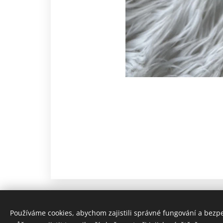
Používáme cookies, abychom zajistili správné fungování a bezp