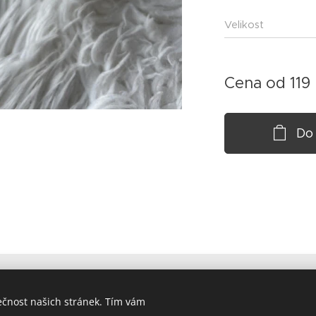
Velikost
Cena od
119
Do
ečnost našich stránek. Tím vám
Designsbyandy | Všechna práva vyhrazena