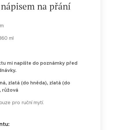
 nápisem na přání
cm
360 ml
xtu mi napište do poznámky před
dnávky.
ná, zlatá (do hněda), zlatá (do
d, růžová
ouze pro ruční mytí.
ntu: